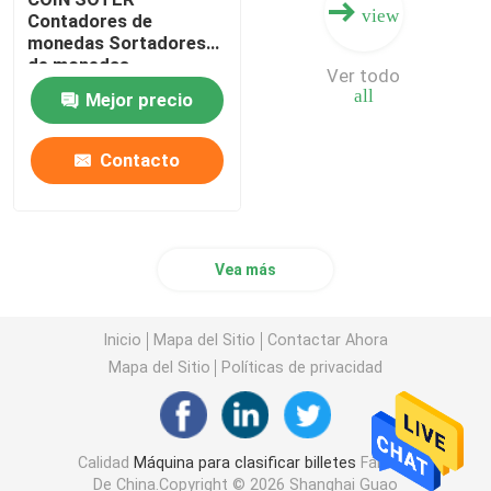
view
Contadores de
monedas Sortadores
de monedas
Ver todo
Contadores de
all
Mejor precio
monedas Sortadores
Contacto
Vea más
Inicio
Mapa del Sitio
Contactar Ahora
Mapa del Sitio
Políticas de privacidad
Calidad
Máquina para clasificar billetes
Fábrica
De China.Copyright © 2026 Shanghai Guao