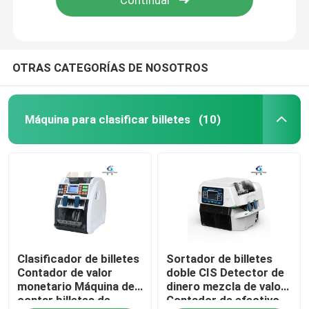
OTRAS CATEGORÍAS DE NOSOTROS
Máquina para clasificar billetes
(10)
Inicio
Clasificador de billetes
Sortador de billetes
Productos
Contador de valor
doble CIS Detector de
monetario Máquina de
dinero mezcla de valor
contar billetes de
Contador de efectivo
Sobre nosotros