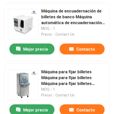
Máquina de encuadernación de
billetes de banco Máquina
automática de encuadernación
de billetes de banco Máquina de
MOQ：1
encuadernación de moneda
Precio：Contact Us
Máquina de encuadernación de
tiras Máquina de encuadernación
Mejor precio
Contacto
de paquetes de billetes de banco
Máquina para fijar billetes
Máquina para fijar billetes
Máquina para fijar billetes
Máquina para fijar bandas
MOQ：1
Máquina para fijar billetes
Precio：Contact Us
Máquina automática para fijar
tiras Máquina para fijar tiras
Mejor precio
Contacto