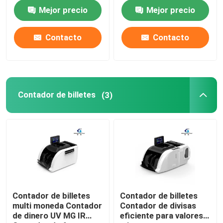
denominación mixta
Contador de dinero
Mejor precio
Mejor precio
máquina
Recorrido por la fábrica
Contacto
Contacto
Control de Calidad
Contacta con nosotros
Contador de billetes
(3)
noticias
Todos los casos
Solicitar una cotización
Contador de billetes
Contador de billetes
multi moneda Contador
Contador de divisas
de dinero UV MG IR
eficiente para valores
Máquina para clasificar billetes