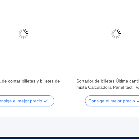
de contar billetes y billetes de
Sortador de billetes Última cant
mixta Calculadora Panel táctil V
Contador doble de la CEI Cont
dinero Notas falsas Sortador de
nsiga el mejor precio
Consiga el mejor precio
facturas Máquina de contar