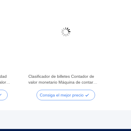
idad
Clasificador de billetes Contador de
alor
valor monetario Máquina de contar
ador de
billetes de denominación mixta
Consiga el mejor precio