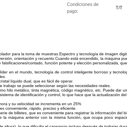
Condiciones de
T/T
pago:
lador para la toma de muestras.Espectro y tecnología de imagen digita
, versión, orientación y recuento.Cuando está encendido, la máquina 
e falsificaciones/contado, función potente y elección personalizada, qu
der en el mundo, tecnología de control inteligente borroso y tecnolo
les.
ristal líquido dual, que es fácil de operar.
e trabajo se puede seleccionar según las necesidades reales.
mo hilo metálico, tinta magnética, código magnético, etc. Puede dar una
istema de identificación y control, lo que hace que la actualización de
r hora y su velocidad se incrementa en un 25%
es conveniente, rápido, preciso y eficiente.
e de billetes, que es conveniente para registrar la información del bil
 máquina anterior con la misma función, que ocupa poco espacio.p
 altura), lo que dificulta el cansancio incluso después de trabajar dur