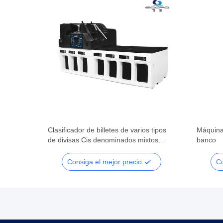
Clasificador de billetes de varios tipos
Máquina 
r de
de divisas Cis denominados mixtos
banco
tica
máquina de clasificar billetes de billetes
de dinero
Consiga el mejor precio
Co