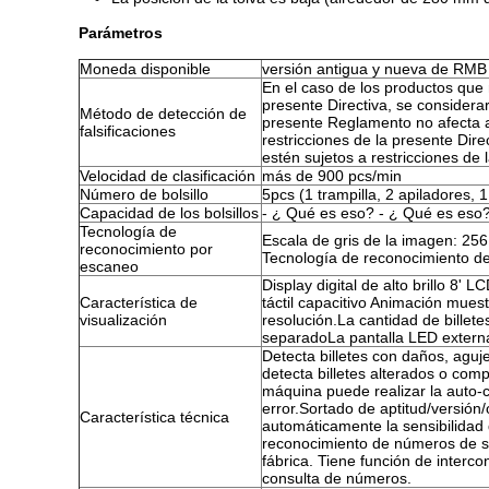
Parámetros
Moneda disponible
versión antigua y nueva de RMB
En el caso de los productos que 
presente Directiva, se considerar
Método de detección de
presente Reglamento no afecta a
falsificaciones
restricciones de la presente Dire
estén sujetos a restricciones de 
Velocidad de clasificación
más de 900 pcs/min
Número de bolsillo
5pcs (1 trampilla, 2 apiladores, 1
Capacidad de los bolsillos
- ¿ Qué es eso? - ¿ Qué es eso
Tecnología de
Escala de gris de la imagen: 256
reconocimiento por
Tecnología de reconocimiento de 
escaneo
Display digital de alto brillo 8'
Característica de
táctil capacitivo Animación muest
visualización
resolución.La cantidad de billete
separadoLa pantalla LED externa
Detecta billetes con daños, agujer
detecta billetes alterados o co
máquina puede realizar la auto-
error.Sortado de aptitud/versión
Característica técnica
automáticamente la sensibilidad 
reconocimiento de números de se
fábrica. Tiene función de interc
consulta de números.