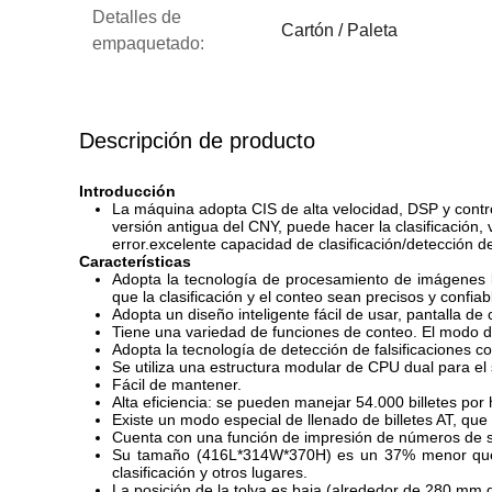
Detalles de
Cartón / Paleta
empaquetado:
Descripción de producto
Introducción
La máquina adopta CIS de alta velocidad, DSP y contro
versión antigua del CNY, puede hacer la clasificación
error.excelente capacidad de clasificación/detección d
Características
Adopta la tecnología de procesamiento de imágenes lí
que la clasificación y el conteo sean precisos y confiab
Adopta un diseño inteligente fácil de usar, pantalla de c
Tiene una variedad de funciones de conteo. El modo d
Adopta la tecnología de detección de falsificaciones co
Se utiliza una estructura modular de CPU dual para el s
Fácil de mantener.
Alta eficiencia: se pueden manejar 54.000 billetes po
Existe un modo especial de llenado de billetes AT, que 
Cuenta con una función de impresión de números de seri
Su tamaño (416L*314W*370H) es un 37% menor que la
clasificación y otros lugares.
La posición de la tolva es baja (alrededor de 280 mm de