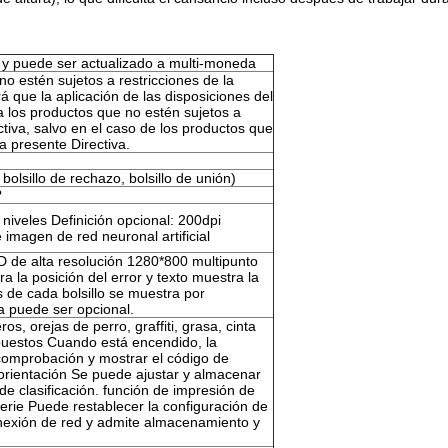
 y puede ser actualizado a multi-moneda
no estén sujetos a restricciones de la
á que la aplicación de las disposiciones del
 los productos que no estén sujetos a
ctiva, salvo en el caso de los productos que
la presente Directiva.
 bolsillo de rechazo, bolsillo de unión)
?
 niveles Definición opcional: 200dpi
imagen de red neuronal artificial
 LCD de alta resolución 1280*800 multipunto
ra la posición del error y texto muestra la
s de cada bolsillo se muestra por
 puede ser opcional.
os, orejas de perro, graffiti, grasa, cinta
mpuestos Cuando está encendido, la
comprobación y mostrar el código de
/orientación Se puede ajustar y almacenar
de clasificación. función de impresión de
rie Puede restablecer la configuración de
onexión de red y admite almacenamiento y