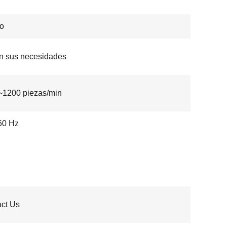
o
n sus necesidades
~1200 piezas/min
60 Hz
ct Us