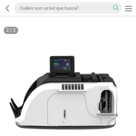
2
/
2