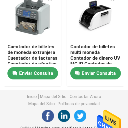
Cuentador de billetes
Contador de billetes
de moneda extranjera
multi moneda
Cuentador de facturas
Contador de dinero UV
Cuentador de efectivo
MG IR Contador de
Cuentador de dinero
facturas
Enviar Consulta
Enviar Consulta
Inicio
Inicio
Mapa del Sitio
Contactar Ahora
Mapa del Sitio
Políticas de privacidad
Productos
Sobre nosotros