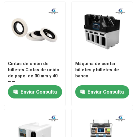
Recorrido por la fábrica
Control de Calidad
Contacta con nosotros
Cintas de unión de
Máquina de contar
billetes Cintas de unión
billetes y billetes de
noticias
de papel de 30 mm y 40
banco
mm
Enviar Consulta
Enviar Consulta
Todos los casos
Solicitar una cotización
Máquina para clasificar billetes