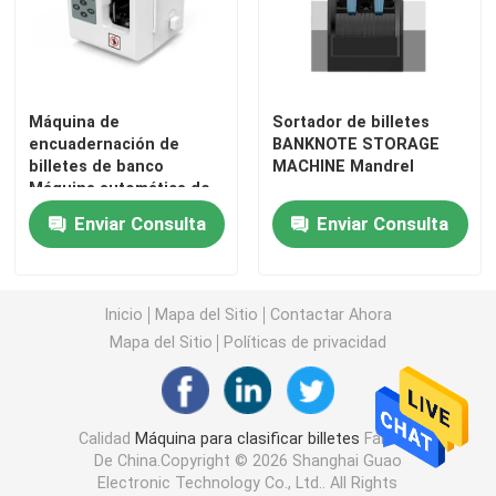
Contador de billetes
Máquina de
Sortador de billetes
máquina de encuadernación de billetes
encuadernación de
BANKNOTE STORAGE
billetes de banco
MACHINE Mandrel
Máquina automática de
Máquina para atar billetes
encuadernación de
Enviar Consulta
Enviar Consulta
billetes de banco
Máquina de
Máquina para clasificar monedas
encuadernación de
moneda Máquina de
Inicio
Mapa del Sitio
Contactar Ahora
encuadernación de tiras
Otros productos bancarios
Mapa del Sitio
Políticas de privacidad
Máquina de
encuadernación de
paquetes de billetes de
Máquina de reciclaje de efectivo
banco
Calidad
Máquina para clasificar billetes
Fábrica
De China.Copyright © 2026 Shanghai Guao
Electronic Technology Co., Ltd.. All Rights